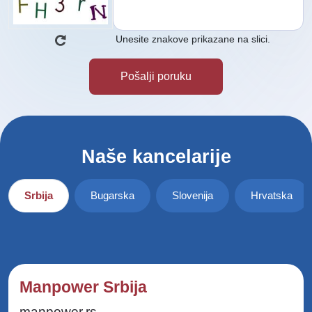
Unesite znakove prikazane na slici.
Naše kancelarije
Srbija
Bugarska
Slovenija
Hrvatska
Manpower Srbija
manpower.rs