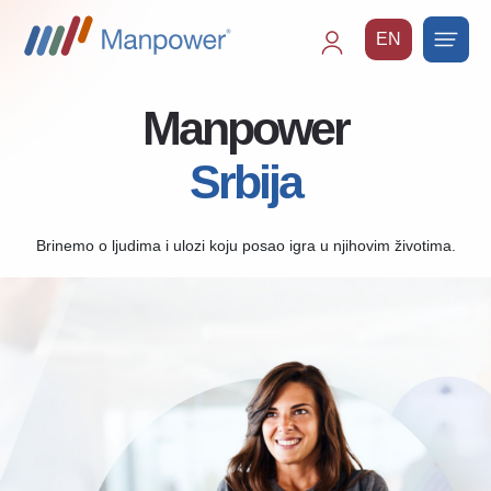
EN
Main
navigation
Manpower
Srbija
Brinemo o ljudima i ulozi koju posao igra u njihovim životima.