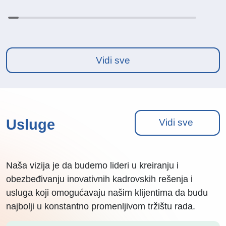
Vidi sve
Usluge
Vidi sve
Naša vizija je da budemo lideri u kreiranju i
obezbeđivanju inovativnih kadrovskih rešenja i
usluga koji omogućavaju našim klijentima da budu
najbolji u konstantno promenljivom tržištu rada.