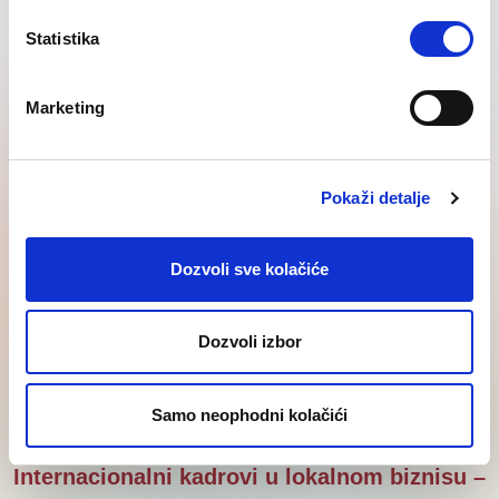
Statistika
Regional
Najnovije
Knowledge
SEE
Marketing
vesti
Corner
insights
Pokaži detalje
Dozvoli sve kolačiće
Dozvoli izbor
Samo neophodni kolačići
Internacionalni kadrovi u lokalnom biznisu –