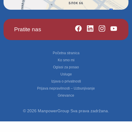
Pratite nas
Footer
Početna stranica
Ko smo mi
Oglasi za posao
Usluge
Izjava o privatnosti
Prijava nepravilnosti – Uzbunjivanje
Grievance
© 2026 ManpowerGroup Sva prava zadržana.