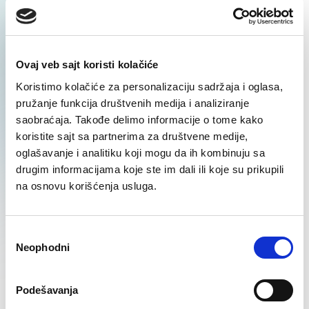
Regrutacija ekspertskih
pozicija
Ovaj veb sajt koristi kolačiće
Koristimo kolačiće za personalizaciju sadržaja i oglasa,
SAZNAJ VIŠE
pružanje funkcija društvenih medija i analiziranje
saobraćaja. Takođe delimo informacije o tome kako
koristite sajt sa partnerima za društvene medije,
oglašavanje i analitiku koji mogu da ih kombinuju sa
drugim informacijama koje ste im dali ili koje su prikupili
na osnovu korišćenja usluga.
Regrutacija IT profila
Избор
SAZNAJ VIŠE
Neophodni
сагласности
Podešavanja