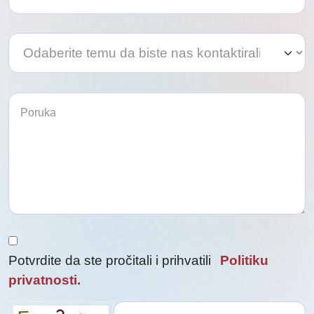
Odaberite
Odaberite
temu
temu
da
da
biste
biste
nas
kontaktirali
nas
kontaktirali
Potvrdite da ste pročitali i prihvatili
Politiku
privatnosti.