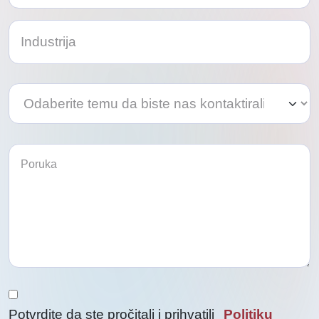
Odaberite
Odaberite
temu
temu
da
da
biste
biste
nas
kontaktirali
nas
kontaktirali
Potvrdite da ste pročitali i prihvatili
Politiku