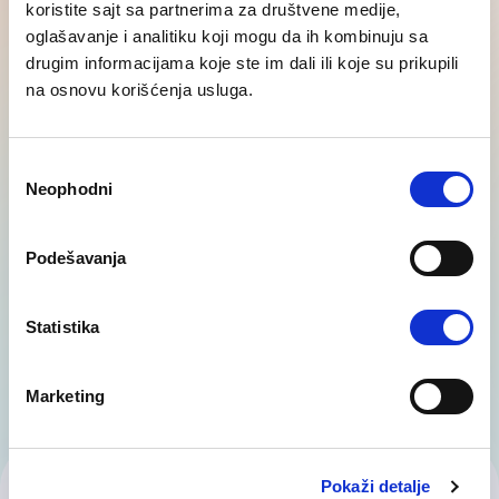
koristite sajt sa partnerima za društvene medije,
oglašavanje i analitiku koji mogu da ih kombinuju sa
drugim informacijama koje ste im dali ili koje su prikupili
na osnovu korišćenja usluga.
Pravne usluge iz oblasti HR
Konsultantske usluge iz oblasti HR obuhvataju
Избор
pružanje stručne podrške i saveta poslodavcima
Neophodni
сагласности
i zaposlenima u vezi sa primenom više zakona
i…
Podešavanja
Statistika
Marketing
Pokaži detalje
Kontaktiraj nas