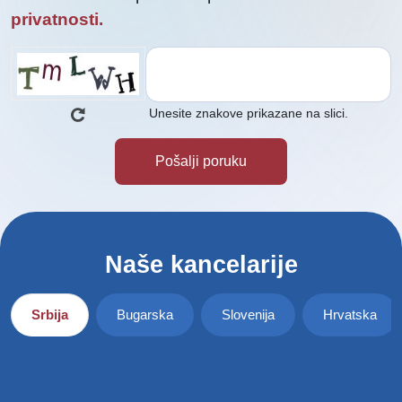
privatnosti.
Unesite znakove prikazane na slici.
Naše kancelarije
Srbija
Bugarska
Slovenija
Hrvatska