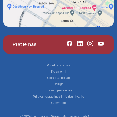
Pratite nas
Footer
Početna stranica
Ko smo mi
Oglasi za posao
Usluge
Izjava o privatnosti
Prijava nepravilnosti – Uzbunjivanje
Grievance
© 2026 ManpowerGroup Sva prava zadržana.