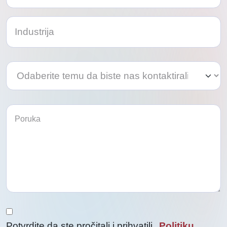
Odaberite
Odaberite
temu
temu
da
da
biste
biste
nas
kontaktirali
nas
kontaktirali
Potvrdite da ste pročitali i prihvatili
Politiku