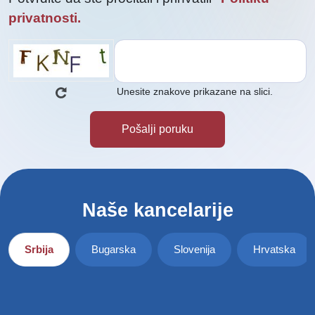
privatnosti.
Unesite znakove prikazane na slici.
Naše kancelarije
Srbija
Bugarska
Slovenija
Hrvatska