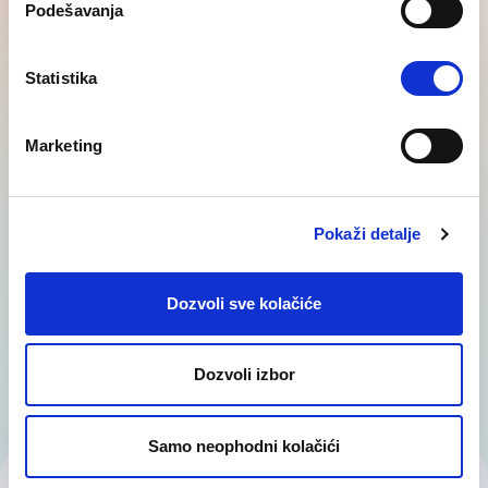
Podešavanja
Statistika
Pravne usluge iz oblasti HR
Marketing
Konsultantske usluge iz oblasti HR obuhvataju
pružanje stručne podrške i saveta poslodavcima
i zaposlenima u vezi sa primenom više zakona
Pokaži detalje
i…
Dozvoli sve kolačiće
Dozvoli izbor
Samo neophodni kolačići
Kontaktiraj nas