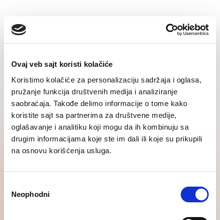
Kontakt
Ovaj veb sajt koristi kolačiće
Koristimo kolačiće za personalizaciju sadržaja i oglasa,
pružanje funkcija društvenih medija i analiziranje
Ostale usluge
saobraćaja. Takođe delimo informacije o tome kako
koristite sajt sa partnerima za društvene medije,
oglašavanje i analitiku koji mogu da ih kombinuju sa
drugim informacijama koje ste im dali ili koje su prikupili
na osnovu korišćenja usluga.
Избор
Neophodni
сагласности