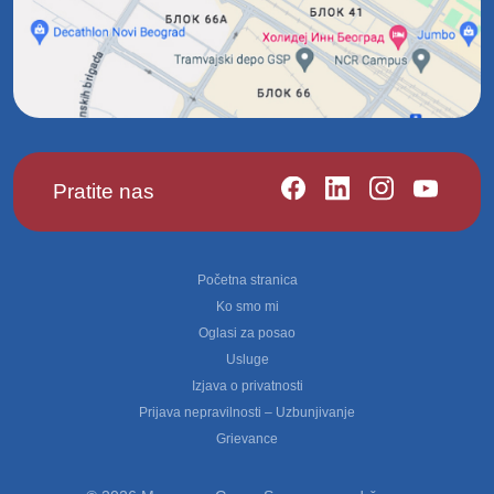
Pratite nas
Footer
Početna stranica
Ko smo mi
Oglasi za posao
Usluge
Izjava o privatnosti
Prijava nepravilnosti – Uzbunjivanje
Grievance