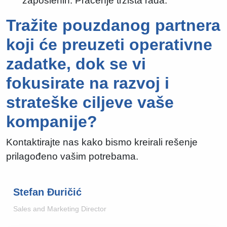
zaposlenih. Praćenje tržišta rada.
Tražite pouzdanog partnera
koji će preuzeti operativne
zadatke, dok se vi
fokusirate na razvoj i
strateške ciljeve vaše
kompanije?
Kontaktirajte nas kako bismo kreirali rešenje
prilagođeno vašim potrebama.
Stefan Đuričić
Sales and Marketing Director