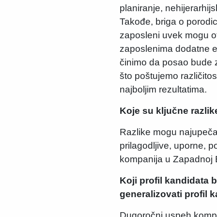
planiranje, nehijerarhi
Takođe, briga o porodic
zaposleni uvek mogu ot
zaposlenima dodatne ed
činimo da posao bude z
što poštujemo različitosti
najboljim rezultatima.
Koje su ključne razlike
Razlike mogu najupečatl
prilagodljive, uporne, 
kompanija u Zapadnoj E
Koji profil kandidata
generalizovati profil 
Dugoročni uspeh kompan