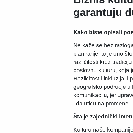
garantuju 
Kako biste opisali po
Ne kaže se bez razloga
planiranje, to je ono št
različitosti kroz tradici
poslovnu kulturu, koja
Različitost i inkluzija,
geografsko područje u k
komunikaciju, jer uprav
i da utiču na promene.
Šta je zajednički ime
Kulturu naše kompanije