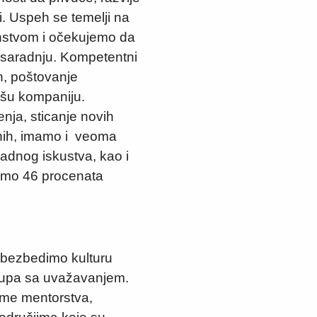
ri. Uspeh se temelji na
nstvom i očekujemo da
i saradnju. Kompetentni
ih, poštovanje
našu kompaniju.
enja, sticanje novih
usnih, imamo i veoma
adnog iskustva, kao i
mamo 46 procenata
 obezbedimo kulturu
stupa sa uvažavanjem.
ame mentorstva,