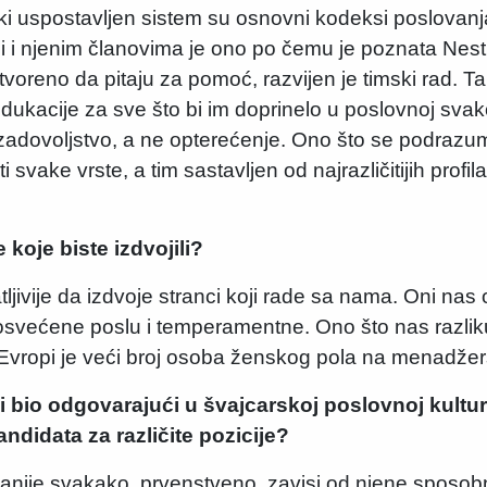
jski uspostavljen sistem su osnovni kodeksi poslovan
i i njenim članovima je ono po čemu je poznata Nestl
voreno da pitaju za pomoć, razvijen je timski rad. 
ukacije za sve što bi im doprinelo u poslovnoj svak
adovoljstvo, a ne opterećenje. Ono što se podrazum
 svake vrste, a tim sastavljen od najrazličitijih profila 
 koje biste izdvojili?
jivije da izdvoje stranci koji rade sa nama. Oni nas
posvećene poslu i temperamentne. Ono što nas razlik
vropi je veći broj osoba ženskog pola na menadžer
 bi bio odgovarajući u švajcarskoj poslovnoj kultu
kandidata za različite pozicije?
ije svakako, prvenstveno, zavisi od njene sposobno