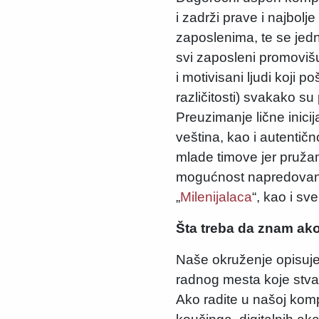
i zadrži prave i najbolj
zaposlenima, te se jed
svi zaposleni promoviš
i motivisani ljudi koji
različitosti) svakako su
Preuzimanje lične inicij
veština, kao i autentič
mlade timove jer pruža
mogućnost napredovanja
„
Milenijalaca
“, kao i sv
Šta treba da znam ako
Naše okruženje opisujem
radnog mesta koje stva
Ako radite u našoj kom