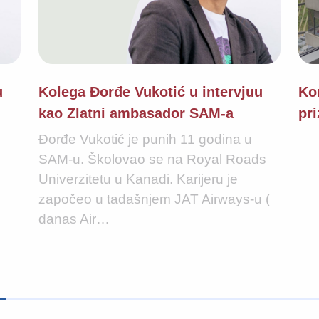
u
Kolega Đorđe Vukotić u intervjuu
Ko
kao Zlatni ambasador SAM-a
pr
Đorđe Vukotić je punih 11 godina u
SAM-u. Školovao se na Royal Roads
Univerzitetu u Kanadi. Karijeru je
započeo u tadašnjem JAT Airways-u (
danas Air…