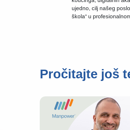
koučinga, digitalnih ak
ujedno, cilj našeg posl
škola“ u profesionalnom 
Pročitajte još 