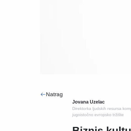
Natrag
Jovana Uzelac
Direktorka ljudskih resursa kom
jugoistočno evropsko tržište
Biznis kult