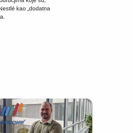
područjima koje su,
 Nestlé kao „dodatna
a.