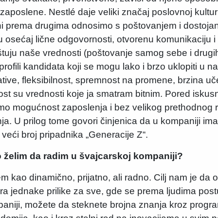
e zaposlene. Nestlé daje veliki značaj poslovnoj kultu
ni prema drugima odnosimo s poštovanjem i dostoja
u osećaj lične odgovornosti, otvorenu komunikaciju 
 poštuju naše vrednosti (poštovanje samog sebe i drug
 profili kandidata koji se mogu lako i brzo uklopiti u 
ative, fleksibilnost, spremnost na promene, brzina uč
nost su vrednosti koje ja smatram bitnim. Pored isk
mo mogućnost zaposlenja i bez velikog prethodnog r
. U prilog tome govori činjenica da u kompaniji i
e veći broj pripadnika „Generacije Z“.
 želim da radim u švajcarskoj kompaniji?
 kao dinamično, prijatno, ali radno. Cilj nam je da
ra jednake prilike za sve, gde se prema ljudima po
paniji, možete da steknete brojna znanja kroz progr