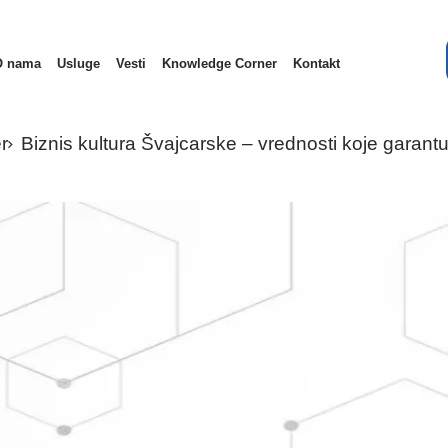
O nama
Usluge
Vesti
Knowledge Corner
Kontakt
on
r
Biznis kultura Švajcarske – vrednosti koje garan