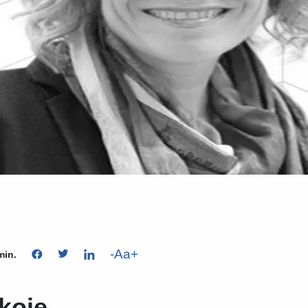
-
Aa
+
min.
 koje