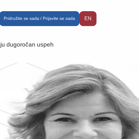
Pridružite se sada / Prijavite se sada
EN
tuju dugoročan uspeh