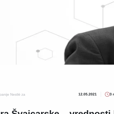
12.05.2021
3 
panije Nestlé za
ura Švajcarske – vrednosti