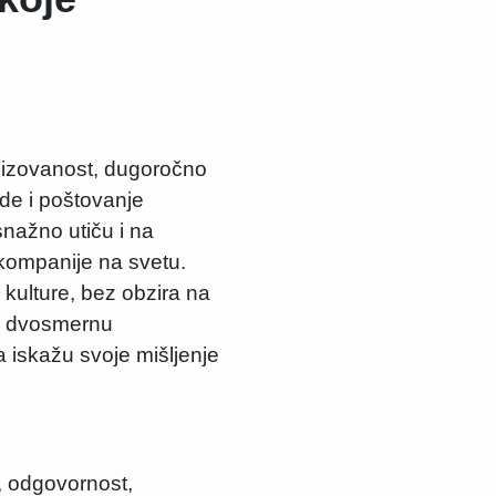
anizovanost, dugoročno
ede i poštovanje
 snažno utiču i na
kompanije na svetu.
é kulture, bez obzira na
 i dvosmernu
a iskažu svoje mišljenje
, odgovornost,