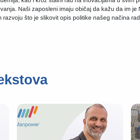
ademija, kao i kroz stalni rad na inovacijama u svim 
ovanja. Naši zaposleni imaju običaj da kažu da im je
razvoju što je slikovit opis politike našeg načina rad
tekstova