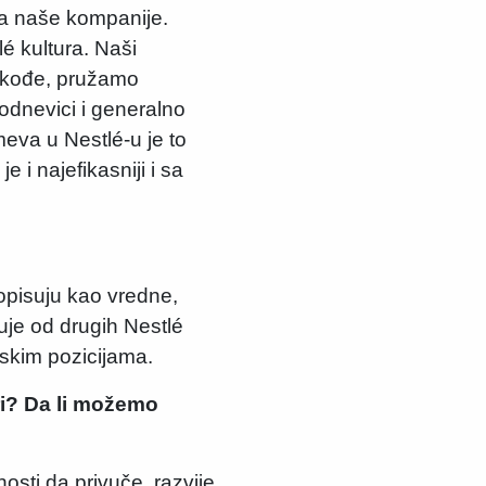
ja naše kompanije.
é kultura. Naši
Takođe, pružamo
odnevici i generalno
eva u Nestlé-u je to
je i najefikasniji i sa
 opisuju kao vredne,
uje od drugih Nestlé
skim pozicijama.
ri? Da li možemo
sti da privuče, razvije