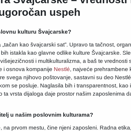
dugoročan uspeh
slovnu kulturu Švajcarske?
 „tačan kao švajcarski sat”. Upravo ta tačnost, org
o bih istakla kao glavne odlike kulture Švajcarske. Sl
ju višejezičnosti i multikulturalizma, a baš te vrednosti
 je i osnova kompanije
Nestlé
, najveće prehrambene 
 i pre svega njihovo poštovanje, sastavni su deo Nestl
om se posluje. Naglasila bih i transparentnost, kao
o ta vrsta dijaloga daje prostor našim zaposlenima d
nitelj u našim poslovnim kulturama?
, na prvom mestu, čine njeni zaposleni. Radna etika