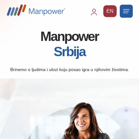
EN
Main
navigation
Manpower
Srbija
Brinemo o ljudima i ulozi koju posao igra u njihovim životima.