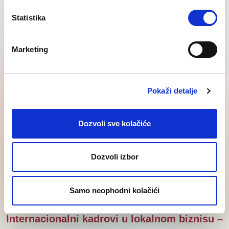
Statistika
Regional
Najnovije
Knowledge
SEE
Marketing
vesti
Corner
insights
Pokaži detalje
Dozvoli sve kolačiće
Dozvoli izbor
Samo neophodni kolačići
Internacionalni kadrovi u lokalnom biznisu –