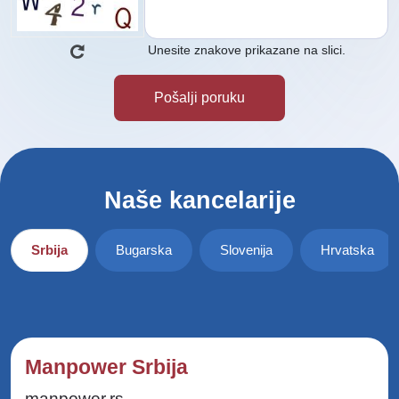
Unesite znakove prikazane na slici.
Naše kancelarije
Srbija
Bugarska
Slovenija
Hrvatska
Manpower Srbija
manpower.rs