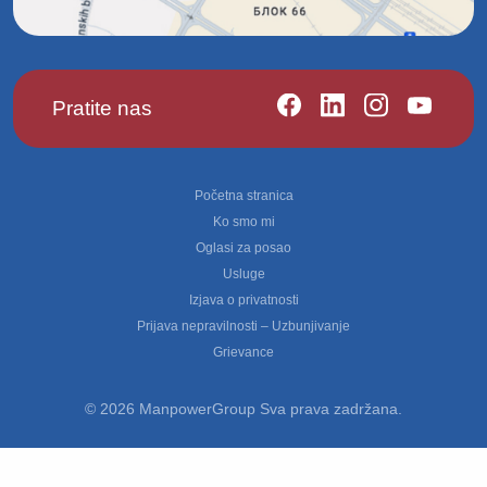
Pratite nas
Footer
Početna stranica
Ko smo mi
Oglasi za posao
Usluge
Izjava o privatnosti
Prijava nepravilnosti – Uzbunjivanje
Grievance
© 2026 ManpowerGroup Sva prava zadržana.