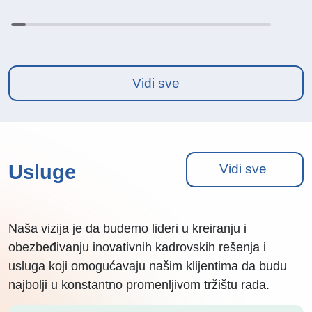
Vidi sve
Usluge
Vidi sve
Naša vizija je da budemo lideri u kreiranju i
obezbeđivanju inovativnih kadrovskih rešenja i
usluga koji omogućavaju našim klijentima da budu
najbolji u konstantno promenljivom tržištu rada.