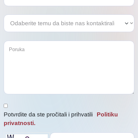
Odaberite
Odaberite
temu
temu
da
da
biste
biste
nas
kontaktirali
nas
kontaktirali
Potvrdite da ste pročitali i prihvatili
Politiku
privatnosti.