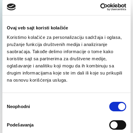
Regrutacija ekspertskih
pozicija
Ovaj veb sajt koristi kolačiće
Koristimo kolačiće za personalizaciju sadržaja i oglasa,
SAZNAJ VIŠE
pružanje funkcija društvenih medija i analiziranje
saobraćaja. Takođe delimo informacije o tome kako
koristite sajt sa partnerima za društvene medije,
oglašavanje i analitiku koji mogu da ih kombinuju sa
drugim informacijama koje ste im dali ili koje su prikupili
na osnovu korišćenja usluga.
Regrutacija IT profila
Избор
SAZNAJ VIŠE
Neophodni
сагласности
Podešavanja