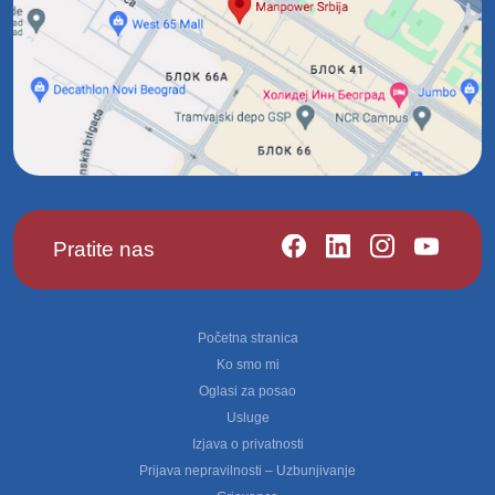
Pratite nas
Footer
Početna stranica
Ko smo mi
Oglasi za posao
Usluge
Izjava o privatnosti
Prijava nepravilnosti – Uzbunjivanje