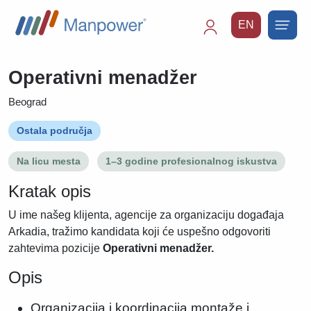
EN
Main
navigation
Operativni menadžer
Beograd
Ostala područja
Na licu mesta
1–3 godine profesionalnog iskustva
Kratak opis
U ime našeg klijenta, agencije za organizaciju događaja
Arkadia, tražimo kandidata koji će uspešno odgovoriti
zahtevima pozicije
Operativni menadžer.
Opis
Organizacija i koordinacija montaže i