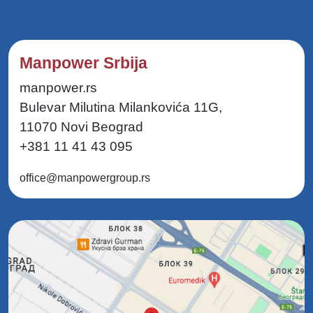
Manpower Srbija
manpower.rs
Bulevar Milutina Milankovića 11G,
11070 Novi Beograd
+381 11 41 43 095
office@manpowergroup.rs