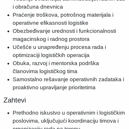
i obračuna dnevnica
Praćenje troškova, potrošnog materijala i
operativne efikasnosti logistike
Obezbeđivanje urednosti i funkcionalnosti
magacinskog i radnog prostora
Učešće u unapređenju procesa rada i
optimizaciji logističkih operacija
Obuka, razvoj i mentorska podrška
članovima logističkog tima
Samostalno rešavanje operativnih zadataka i
proaktivno upravljanje prioritetima
Zahtevi
Prethodno iskustvo u operativnim i logističkim
poslovima, uključujući koordinaciju timova i
organizaciju rada na terenu