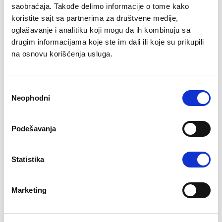
saobraćaja. Takođe delimo informacije o tome kako
koristite sajt sa partnerima za društvene medije,
Dozvoljene ekstenzije: doc, docx, pdf, txt.
oglašavanje i analitiku koji mogu da ih kombinuju sa
Maksimalna veličina fajla: 50MB.
drugim informacijama koje ste im dali ili koje su prikupili
na osnovu korišćenja usluga.
Koliko godina relevantnog iskustva imate za
poziciju na koju se prijavljujete?
Избор
Neophodni
сагласности
Koja su Vaša finansijska očekivanja?
Podešavanja
Statistika
Da li ste spremni za preseljenje?
Marketing
Da
No