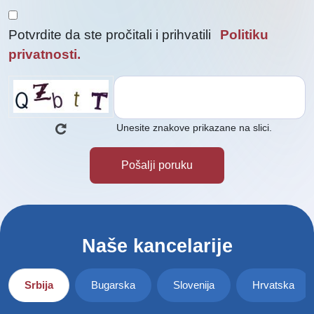
Potvrdite da ste pročitali i prihvatili
Politiku
privatnosti.
Unesite znakove prikazane na slici.
Naše kancelarije
Srbija
Bugarska
Slovenija
Hrvatska