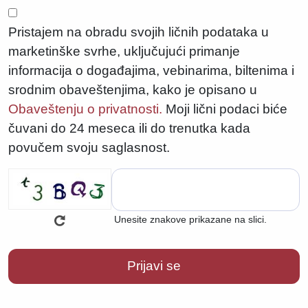
Pristajem na obradu svojih ličnih podataka u
marketinške svrhe, uključujući primanje
informacija o događajima, vebinarima, biltenima i
srodnim obaveštenjima, kako je opisano u
Obaveštenju o privatnosti.
Moji lični podaci biće
čuvani do 24 meseca ili do trenutka kada
povučem svoju saglasnost.
Unesite znakove prikazane na slici.