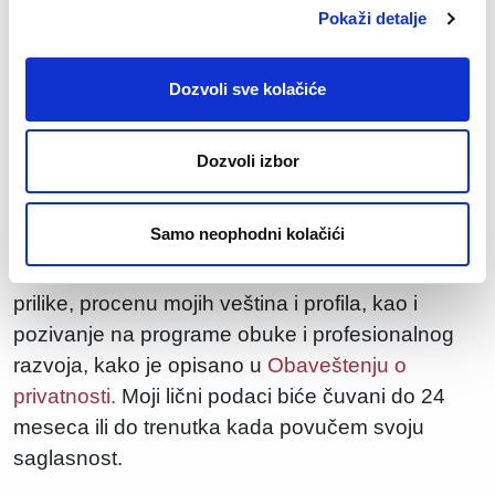
Pokaži detalje
Koliki je Vaš otkazni rok?
Dozvoli sve kolačiće
Dozvoli izbor
Pristajem na obradu svojih ličnih podataka u
*
Samo neophodni kolačići
svrhe zapošljavanja, uključujući razmatranje
moje prijave za trenutne i buduće poslovne
prilike, procenu mojih veština i profila, kao i
pozivanje na programe obuke i profesionalnog
razvoja, kako je opisano u
Obaveštenju o
privatnosti.
Moji lični podaci biće čuvani do 24
meseca ili do trenutka kada povučem svoju
saglasnost.