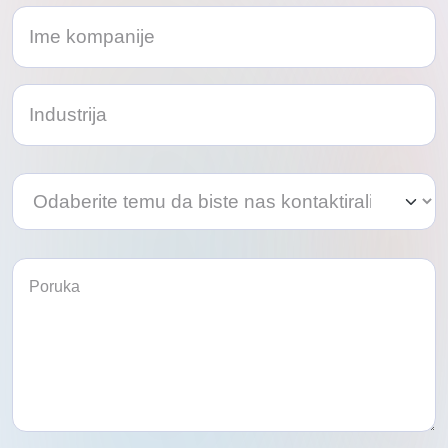
Odaberite
Odaberite
temu
temu
da
da
biste
biste
nas
kontaktirali
nas
kontaktirali