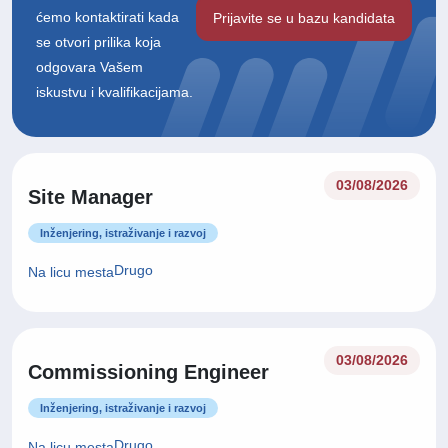
ćemo kontaktirati kada
Prijavite se u bazu kandidata
se otvori prilika koja
odgovara Vašem
iskustvu i kvalifikacijama.
03/08/2026
Site Manager
Inženjering, istraživanje i razvoj
Drugo
Na licu mesta
03/08/2026
Commissioning Engineer
Inženjering, istraživanje i razvoj
Drugo
Na licu mesta