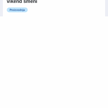
vikend smeni
Proizvodnja
Kragujevac
Saradnik za administrativne
16/07/2026
poslove i logistiku
Administracija / Kancelarijski poslovi
Niš
Na licu mesta
14/07/2026
Direktor prodaje
Prodaja i razvoj poslovanja