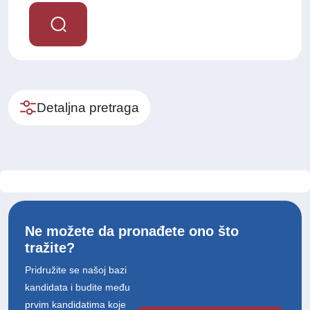
Detaljna pretraga
Ne možete da pronađete ono što
tražite?
Pridružite se našoj bazi
kandidata i budite među
prvim kandidatima koje