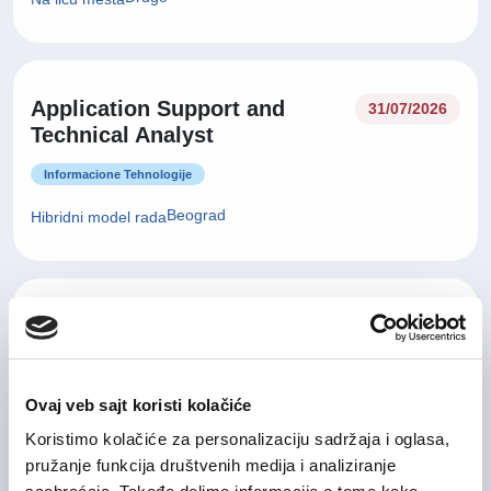
Application Support and
31/07/2026
Technical Analyst
Informacione Tehnologije
Beograd
Hibridni model rada
31/07/2026
IT Service Manager
Informacione Tehnologije
Ovaj veb sajt koristi kolačiće
Beograd , Nišavski okrug
Hibridni model rada
Koristimo kolačiće za personalizaciju sadržaja i oglasa,
pružanje funkcija društvenih medija i analiziranje