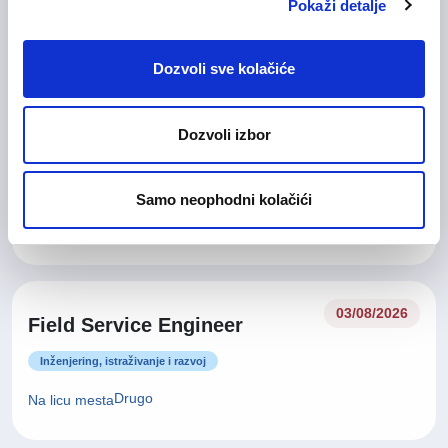
Pokaži detalje
Drugo
Na licu mesta
Dozvoli sve kolačiće
Field Service Supervisor –
03/08/2026
Dozvoli izbor
Electrical
Inženjering, istraživanje i razvoj
Samo neophodni kolačići
Drugo
Na licu mesta
03/08/2026
Field Service Engineer
Inženjering, istraživanje i razvoj
Drugo
Na licu mesta