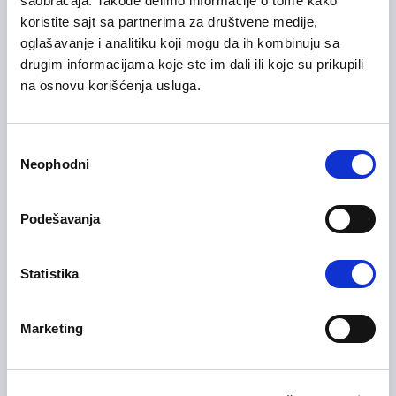
saobraćaja. Takođe delimo informacije o tome kako
31/07/2026
Senior računovođa
koristite sajt sa partnerima za društvene medije,
oglašavanje i analitiku koji mogu da ih kombinuju sa
Finansije i računovodstvo
drugim informacijama koje ste im dali ili koje su prikupili
na osnovu korišćenja usluga.
Beograd
Na licu mesta
Избор
Neophodni
сагласности
Branch Director / Development
06/08/2026
Director (Serbia)
Podešavanja
Upravljanje i menadžment
Beograd
Statistika
Marketing
03/08/2026
Field Service Quality Engineer
Inženjering, istraživanje i razvoj