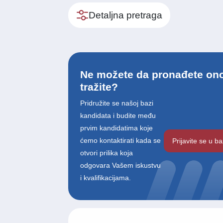
Detaljna pretraga
Ne možete da pronađete ono
tražite?
Pridružite se našoj bazi
kandidata i budite među
prvim kandidatima koje
ćemo kontaktirati kada se
Prijavite se u b
otvori prilika koja
odgovara Vašem iskustvu
i kvalifikacijama.