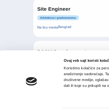
Site Engineer
Arhitektura i građevinarstvo
Beograd
Na licu mesta
POSM Development
Associate
Ovaj veb sajt koristi kolač
Prodaja i razvoj poslovanja
Koristimo kolačiće za perso
analiziranje saobraćaja. T
Beograd
Hibridni model rada
društvene medije, oglašava
dali ili koje su prikupili n
Menadzer maloprodajnog
objekta