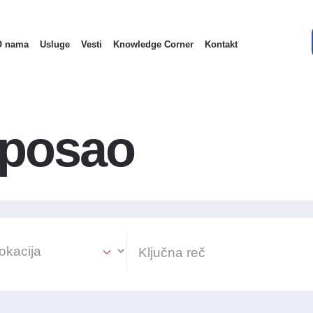
O nama
Usluge
Vesti
Knowledge Corner
Kontakt
on
 posao
ion Select