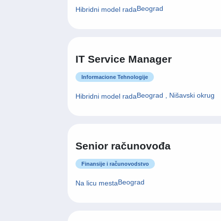
Beograd
Hibridni model rada
IT Service Manager
Informacione Tehnologije
Beograd , Nišavski okrug
Hibridni model rada
Senior računovođa
Finansije i računovodstvo
Beograd
Na licu mesta