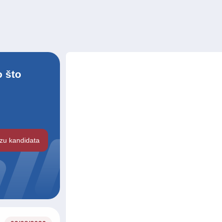
 što
azu kandidata