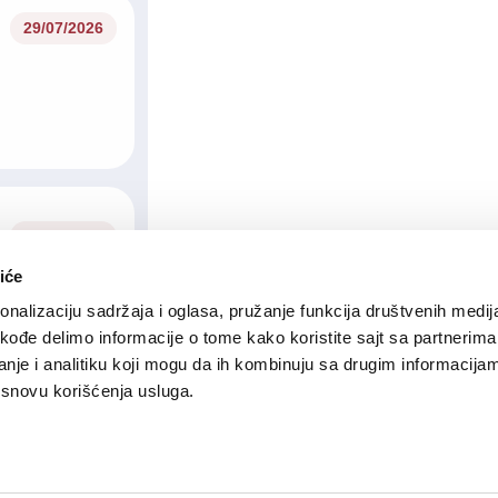
29/07/2026
28/07/2026
iće
nalizaciju sadržaja i oglasa, pružanje funkcija društvenih medija
akođe delimo informacije o tome kako koristite sajt sa partnerima
nje i analitiku koji mogu da ih kombinuju sa drugim informacija
a osnovu korišćenja usluga.
23/07/2026