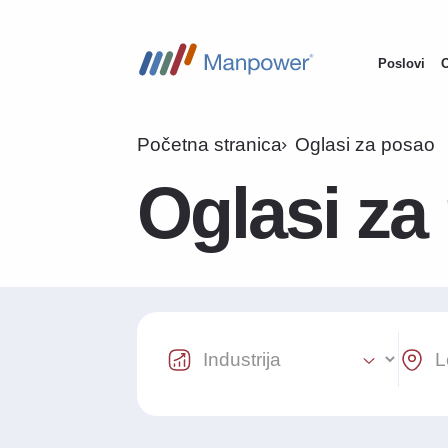
Poslovi
Main
navigati
Početna stranica
Oglasi za posao
Oglasi za
Industry Select
Locat