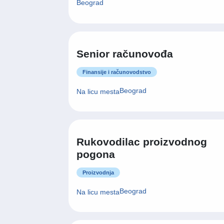
Beograd
Senior računovođa
Finansije i računovodstvo
Beograd
Na licu mesta
Rukovodilac proizvodnog
pogona
Proizvodnja
Beograd
Na licu mesta