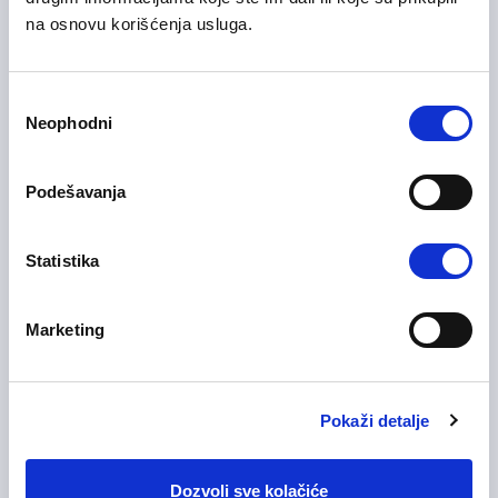
Informacione Tehnologije
na osnovu korišćenja usluga.
Beograd
Hibridni model rada
Избор
Neophodni
сагласности
31/07/2026
IT Service Manager
Podešavanja
Informacione Tehnologije
Beograd , Nišavski okrug
Hibridni model rada
Statistika
Marketing
31/07/2026
Senior računovođa
Finansije i računovodstvo
Pokaži detalje
Beograd
Na licu mesta
Dozvoli sve kolačiće