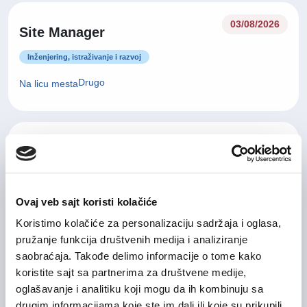
03/08/2026
Site Manager
Inženjering, istraživanje i razvoj
Drugo
Na licu mesta
03/08/2026
Commissioning Engineer
Inženjering, istraživanje i razvoj
Ovaj veb sajt koristi kolačiće
Drugo
Na licu mesta
Koristimo kolačiće za personalizaciju sadržaja i oglasa,
pružanje funkcija društvenih medija i analiziranje
saobraćaja. Takođe delimo informacije o tome kako
Application Support and
koristite sajt sa partnerima za društvene medije,
31/07/2026
Technical Analyst
oglašavanje i analitiku koji mogu da ih kombinuju sa
drugim informacijama koje ste im dali ili koje su prikupili