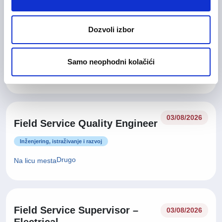
Branch Director / Development
06/08/2026
Dozvoli izbor
Director (Serbia)
Upravljanje i menadžment
Samo neophodni kolačići
Beograd
03/08/2026
Field Service Quality Engineer
Inženjering, istraživanje i razvoj
Drugo
Na licu mesta
Field Service Supervisor –
03/08/2026