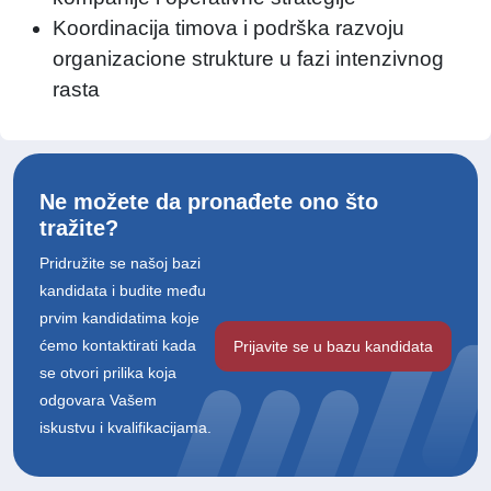
Koordinacija timova i podrška razvoju
organizacione strukture u fazi intenzivnog
rasta
Ne možete da pronađete ono što
tražite?
Pridružite se našoj bazi
kandidata i budite među
prvim kandidatima koje
ćemo kontaktirati kada
Prijavite se u bazu kandidata
se otvori prilika koja
odgovara Vašem
iskustvu i kvalifikacijama.