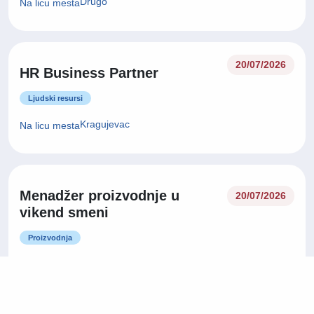
Drugo
Na licu mesta
20/07/2026
HR Business Partner
Ljudski resursi
Kragujevac
Na licu mesta
Menadžer proizvodnje u
20/07/2026
vikend smeni
Proizvodnja
Kragujevac