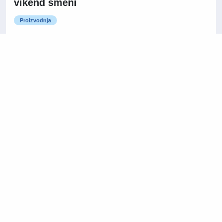
vikend smeni
Proizvodnja
Kragujevac
Saradnik za administrativne
16/07/2026
poslove i logistiku
Administracija / Kancelarijski poslovi
Niš
Na licu mesta
14/07/2026
Direktor prodaje
Prodaja i razvoj poslovanja