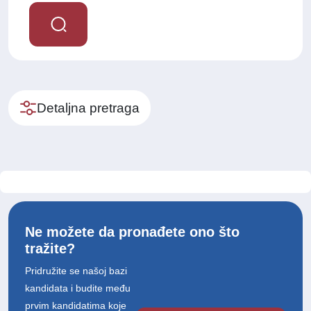
Detaljna pretraga
Ne možete da pronađete ono što
tražite?
Pridružite se našoj bazi
kandidata i budite među
prvim kandidatima koje