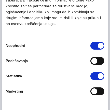
saobraćaja. Takođe delimo informacije o tome kako
31/07/2026
Senior računovođa
koristite sajt sa partnerima za društvene medije,
oglašavanje i analitiku koji mogu da ih kombinuju sa
Finansije i računovodstvo
drugim informacijama koje ste im dali ili koje su prikupili
na osnovu korišćenja usluga.
Beograd
Na licu mesta
Избор
Neophodni
сагласности
Branch Director / Development
06/08/2026
Director (Serbia)
Podešavanja
Upravljanje i menadžment
Beograd
Statistika
Marketing
03/08/2026
Field Service Quality Engineer
Inženjering, istraživanje i razvoj