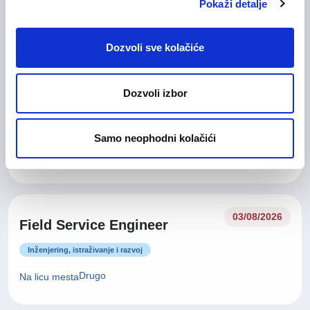
Pokaži detalje
Drugo
Na licu mesta
Dozvoli sve kolačiće
Field Service Supervisor –
03/08/2026
Dozvoli izbor
Electrical
Inženjering, istraživanje i razvoj
Samo neophodni kolačići
Drugo
Na licu mesta
03/08/2026
Field Service Engineer
Inženjering, istraživanje i razvoj
Drugo
Na licu mesta