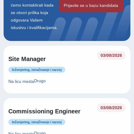
ćemo kontaktirati kada
Prijavite se u bazu kandidata
se otvori prilika koja
odgovara Vašem
iskustvu i kvalifikacijama.
03/08/2026
Site Manager
Inženjering, istraživanje i razvoj
Drugo
Na licu mesta
03/08/2026
Commissioning Engineer
Inženjering, istraživanje i razvoj
Drugo
Na licu mesta