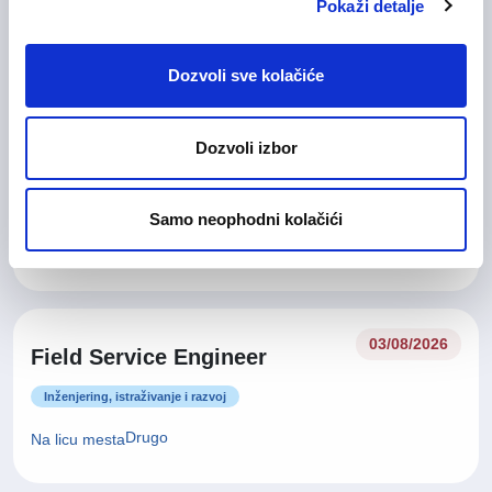
Pokaži detalje
Drugo
Na licu mesta
Dozvoli sve kolačiće
Field Service Supervisor –
03/08/2026
Dozvoli izbor
Electrical
Inženjering, istraživanje i razvoj
Samo neophodni kolačići
Drugo
Na licu mesta
03/08/2026
Field Service Engineer
Inženjering, istraživanje i razvoj
Drugo
Na licu mesta