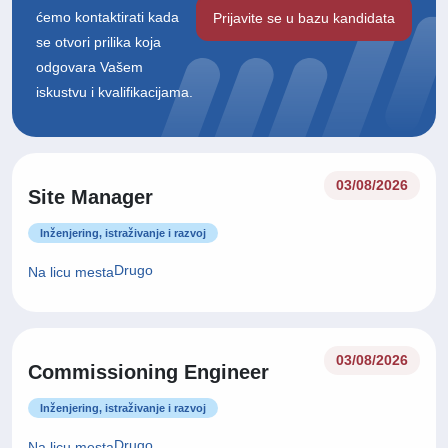
ćemo kontaktirati kada
Prijavite se u bazu kandidata
se otvori prilika koja
odgovara Vašem
iskustvu i kvalifikacijama.
03/08/2026
Site Manager
Inženjering, istraživanje i razvoj
Drugo
Na licu mesta
03/08/2026
Commissioning Engineer
Inženjering, istraživanje i razvoj
Drugo
Na licu mesta