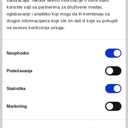
saobraćaja. Takođe delimo informacije o tome kako
31/07/2026
Senior računovođa
koristite sajt sa partnerima za društvene medije,
oglašavanje i analitiku koji mogu da ih kombinuju sa
Finansije i računovodstvo
drugim informacijama koje ste im dali ili koje su prikupili
na osnovu korišćenja usluga.
Beograd
Na licu mesta
Избор
Neophodni
сагласности
Branch Director / Development
06/08/2026
Director (Serbia)
Podešavanja
Upravljanje i menadžment
Beograd
Statistika
Marketing
03/08/2026
Field Service Quality Engineer
Inženjering, istraživanje i razvoj