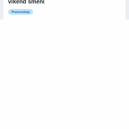
vikend smeni
Proizvodnja
Kragujevac
Saradnik za administrativne
16/07/2026
poslove i logistiku
Administracija / Kancelarijski poslovi
Niš
Na licu mesta
14/07/2026
Direktor prodaje
Prodaja i razvoj poslovanja