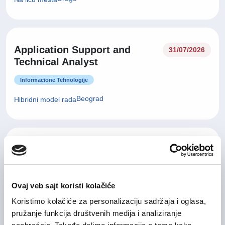
Application Support and
31/07/2026
Technical Analyst
Informacione Tehnologije
Beograd
Hibridni model rada
31/07/2026
IT Service Manager
Informacione Tehnologije
Ovaj veb sajt koristi kolačiće
Beograd , Nišavski okrug
Hibridni model rada
Koristimo kolačiće za personalizaciju sadržaja i oglasa,
pružanje funkcija društvenih medija i analiziranje