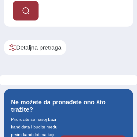
Detaljna pretraga
Ne možete da pronađete ono što
tražite?
Pridružite se našoj bazi
kandidata i budite među
prvim kandidatima koje