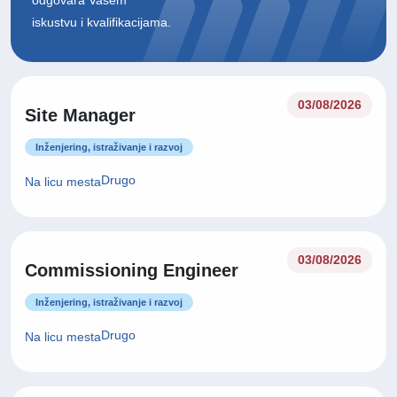
ćemo kontaktirati kada
Prijavite se u bazu kandidata
se otvori prilika koja
odgovara Vašem
iskustvu i kvalifikacijama.
03/08/2026
Site Manager
Inženjering, istraživanje i razvoj
Drugo
Na licu mesta
03/08/2026
Commissioning Engineer
Inženjering, istraživanje i razvoj
Drugo
Na licu mesta