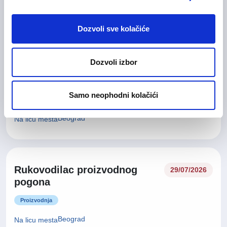
31/07/2026
Direktor veleprodaje
Prodaja i razvoj poslovanja
Beograd
30/07/2026
Senior računovođa
Finansije i računovodstvo
Beograd
Na licu mesta
Rukovodilac proizvodnog
29/07/2026
pogona