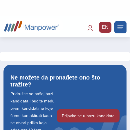
Detaljna pretraga
Ne možete da pronađete ono što
tražite?
Pridružite se našoj bazi
kandidata i budite među
prvim kandidatima koje