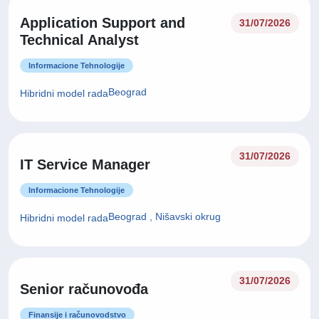
Application Support and
31/07/2026
Technical Analyst
Informacione Tehnologije
Beograd
Hibridni model rada
31/07/2026
IT Service Manager
Ovaj veb sajt koristi kolačiće
Koristimo kolačiće za personalizaciju sadržaja i oglasa,
Informacione Tehnologije
pružanje funkcija društvenih medija i analiziranje
Beograd , Nišavski okrug
Hibridni model rada
saobraćaja. Takođe delimo informacije o tome kako
koristite sajt sa partnerima za društvene medije,
oglašavanje i analitiku koji mogu da ih kombinuju sa