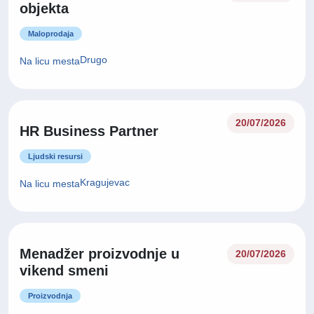
Menadzer maloprodajnog
23/07/2026
objekta
Maloprodaja
Drugo
Na licu mesta
20/07/2026
HR Business Partner
Ljudski resursi
Kragujevac
Na licu mesta
Menadžer proizvodnje u
20/07/2026