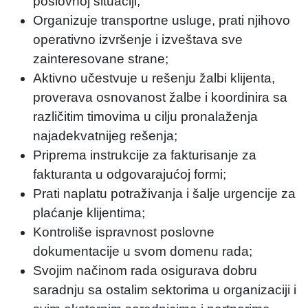
poslovnoj situaciji;
Organizuje transportne usluge, prati njihovo
operativno izvršenje i izveštava sve
zainteresovane strane;
Aktivno učestvuje u rešenju žalbi klijenta,
proverava osnovanost žalbe i koordinira sa
različitim timovima u cilju pronalaženja
najadekvatnijeg rešenja;
Priprema instrukcije za fakturisanje za
fakturanta u odgovarajućoj formi;
Prati naplatu potraživanja i šalje urgencije za
plaćanje klijentima;
Kontroliše ispravnost poslovne
dokumentacije u svom domenu rada;
Svojim načinom rada osigurava dobru
saradnju sa ostalim sektorima u organizaciji i