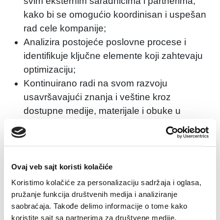
svim eksternim saradnicima i partnerima,
kako bi se omogućio koordinisan i uspešan
rad cele kompanije;
Analizira postojeće poslovne procese i
identifikuje ključne elemente koji zahtevaju
optimizaciju;
Kontinuirano radi na svom razvoju
usavršavajući znanja i veštine kroz
dostupne medije, materijale i obuke u
organizaciji poslodavca;
Prati novine iz oblasti industrije, trendove,
promene na globalnom tržištu, razmenjuje
informacije sa kolegama iz drugih sektora i
Ovaj veb sajt koristi kolačiće
aktivno učestvuje u implementaciji novih
Koristimo kolačiće za personalizaciju sadržaja i oglasa,
ideja i rešenja;
pružanje funkcija društvenih medija i analiziranje
saobraćaja. Takođe delimo informacije o tome kako
Dužan je da primenjuje mere zaštite u
koristite sajt sa partnerima za društvene medije,