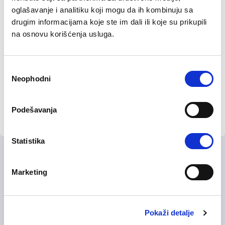
skladu sa stepenom osposobljenosti za rad
oglašavanje i analitiku koji mogu da ih kombinuju sa
na svom radnom mestu;
drugim informacijama koje ste im dali ili koje su prikupili
Dužan je da primenjuje sve usvojene
na osnovu korišćenja usluga.
standarde i procedure;
Odgovoran je za primenu i poštovanje
Избор
svega navedenog;
Neophodni
сагласности
Obavlja sve ostale poslove po nalogu
neposrednog rukovodioca u skladu sa
Podešavanja
Zakonom o radu i opštim aktima društva.
Statistika
Ne možete da pronađete ono što
Marketing
tražite?
Pridružite se našoj bazi
kandidata i budite među
Pokaži detalje
prvim kandidatima koje