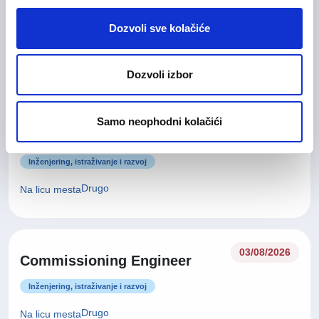
ćemo kontaktirati kada
Prijavite se u bazu kandidata
se otvori prilika koja
Dozvoli sve kolačiće
odgovara Vašem
iskustvu i kvalifikacijama.
Dozvoli izbor
Samo neophodni kolačići
03/08/2026
Site Manager
Inženjering, istraživanje i razvoj
Drugo
Na licu mesta
03/08/2026
Commissioning Engineer
Inženjering, istraživanje i razvoj
Drugo
Na licu mesta