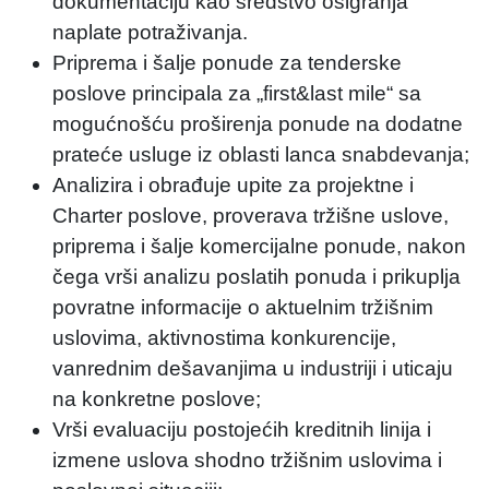
dokumentaciju kao sredstvo osigranja
naplate potraživanja.
Priprema i šalje ponude za tenderske
poslove principala za „first&last mile“ sa
mogućnošću proširenja ponude na dodatne
prateće usluge iz oblasti lanca snabdevanja;
Analizira i obrađuje upite za projektne i
Charter poslove, proverava tržišne uslove,
priprema i šalje komercijalne ponude, nakon
čega vrši analizu poslatih ponuda i prikuplja
povratne informacije o aktuelnim tržišnim
uslovima, aktivnostima konkurencije,
vanrednim dešavanjima u industriji i uticaju
na konkretne poslove;
Vrši evaluaciju postojećih kreditnih linija i
izmene uslova shodno tržišnim uslovima i