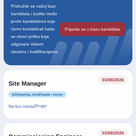
Pridružite se našoj bazi
kandidata i budite među
prvim kandidatima koje
ćemo kontaktirati kada
Prijavite se u bazu kandidata
se otvori prilika koja
odgovara Vašem
iskustvu i kvalifikacijama.
03/08/2026
Site Manager
Inženjering, istraživanje i razvoj
Drugo
Na licu mesta
03/08/2026