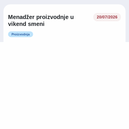
Menadžer proizvodnje u
20/07/2026
vikend smeni
Proizvodnja
Kragujevac
Saradnik za administrativne
16/07/2026
poslove i logistiku
Administracija / Kancelarijski poslovi
Niš
Na licu mesta
14/07/2026