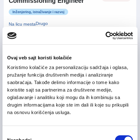
Commissioning Engineer
Inženjering, istraživanje i razvoj
Drugo
Na licu mesta
Application Support and
31/07/2026
Ovaj veb sajt koristi kolačiće
Technical Analyst
Koristimo kolačiće za personalizaciju sadržaja i oglasa,
pružanje funkcija društvenih medija i analiziranje
Informacione Tehnologije
saobraćaja. Takođe delimo informacije o tome kako
Beograd
Hibridni model rada
koristite sajt sa partnerima za društvene medije,
oglašavanje i analitiku koji mogu da ih kombinuju sa
drugim informacijama koje ste im dali ili koje su prikupili
na osnovu korišćenja usluga.
31/07/2026
IT Service Manager
Informacione Tehnologije
Избор